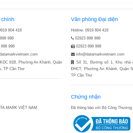
 chính
Văn phòng Đại diện
 0919 804 418
Hotline: 0919 804 418
898 998
02923 898 998
 898 998
02923 898 998
datamarkvietnam.com
info@datamarkvietnam.com
KDC 91B, Phường An Khánh, Quận
Số 31, Đường số 1, Khu nhà
u, TP Cần Thơ
ĐHCT, Phường An Khánh, Quận Ni
TP Cần Thơ
Chứng nhận
ATA.MARK VIỆT NAM
Đã thông báo với Bộ Công Thương