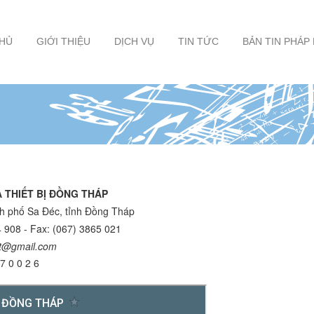
HỦ
GIỚI THIỆU
DỊCH VỤ
TIN TỨC
BẢN TIN PHÁP
 THIẾT BỊ ĐỒNG THÁP
nh phố Sa Đéc, tỉnh Đồng Tháp
4 908 - Fax: (067) 3865 021
dt@gmail.com
7 0 0 2 6