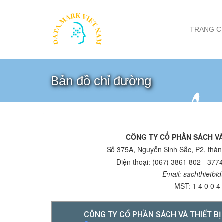
TRANG C
Bản đồ chỉ đường
CÔNG TY CỔ PHẦN SÁCH VÀ
Số 375A, Nguyễn Sinh Sắc, P2, thà
Điện thoại: (067) 3861 802 - 377
Email: sachthietbi
MST: 1 4 0 0 4 