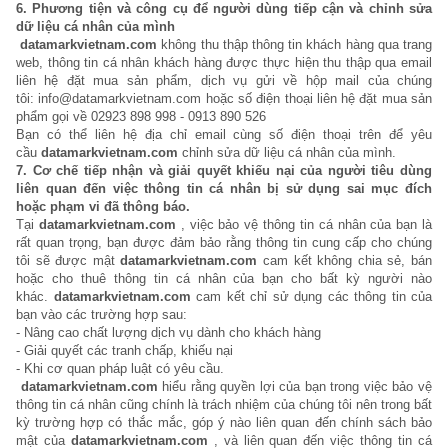
6. Phương tiện và công cụ để người dùng tiếp cận và chỉnh sửa
dữ liệu cá nhân của mình
datamarkvietnam.com
không thu thập thông tin khách hàng qua trang
web, thông tin cá nhân khách hàng được thực hiện thu thập qua email
liên hệ đặt mua sản phẩm, dịch vụ gửi về hộp mail của chúng
tôi: info@datamarkvietnam.com hoặc số điện thoại liên hệ đặt mua sản
phẩm gọi về 02923 898 998 - 0913 890 526
Bạn có thể liên hệ địa chỉ email cùng số điện thoại trên để yêu
cầu
datamarkvietnam.com
chỉnh sửa dữ liệu cá nhân của mình.
7. Cơ chế tiếp nhận và giải quyết khiếu nại của người tiêu dùng
liên quan đến việc thông tin cá nhân bị sử dụng sai mục đích
hoặc phạm vi đã thông báo.
Tại
datamarkvietnam.com
, việc bảo vệ thông tin cá nhân của bạn là
rất quan trọng, bạn được đảm bảo rằng thông tin cung cấp cho chúng
tôi sẽ được mật
datamarkvietnam.com
cam kết không chia sẻ, bán
hoặc cho thuê thông tin cá nhân của bạn cho bất kỳ người nào
khác.
datamarkvietnam.com
cam kết chỉ sử dụng các thông tin của
bạn vào các trường hợp sau:
- Nâng cao chất lượng dịch vụ dành cho khách hàng
- Giải quyết các tranh chấp, khiếu nại
- Khi cơ quan pháp luật có yêu cầu.
datamarkvietnam.com
hiểu rằng quyền lợi của bạn trong việc bảo vệ
thông tin cá nhân cũng chính là trách nhiệm của chúng tôi nên trong bất
kỳ trường hợp có thắc mắc, góp ý nào liên quan đến chính sách bảo
mật của
datamarkvietnam.com
, và liên quan đến việc thông tin cá