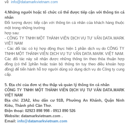
về
info@datamarkvietnam.com
4.Những người hoặc tổ chức có thể được tiếp cận với thông tin cá
nhân
Đối tượng được tiếp cận với thông tin cá nhân của khách hàng thuộc
một trong những trường
hợp sau:
- CÔNG TY TNHH MỘT THÀNH VIÊN DỊCH VỤ TƯ VẤN DATA.MARK
VIỆT NAM
- Các đối tác có ký hợp động thực hiện 1 phần dịch vụ do CÔNG TY
TNHH MỘT THÀNH VIÊN DỊCH VỤ TƯ VẤN DATA.MARK VIỆT NAM.
Các đối tác này sẽ nhận được những thông tin theo thỏa thuận hợp
đồng (có thể 1phần hoặc toàn bộ thông tin tuy theo điều khoản hợp
đồng) để tiến hành hỗ trợ người dùng sử dụng dịch vụ do Công ty cung
cấp.
5. Địa chỉ của đơn vị thu thập và quản lý thông tin cá nhân
CÔNG TY TNHH MỘT THÀNH VIÊN DỊCH VỤ TƯ VẤN DATA.MARK
VIỆT NAM
Địa chỉ:
23A2, khu dân cư 91B, Phường An Khánh, Quận Ninh
Kiều, Thành phố Cần Thơ.
Điện thoại: 02923 898 998 - 0913 890 526
Website: datamarkvietnam.com .
Email:
info@datamarkvietnam.com